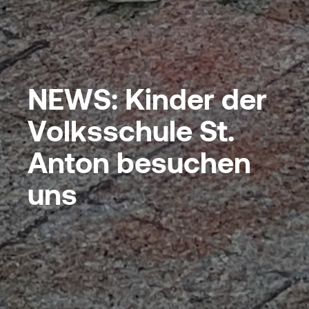
N
E
W
S
:
K
i
n
d
e
r
d
e
r
V
o
l
k
s
s
c
h
u
l
e
S
t
.
A
n
t
o
n
b
e
s
u
c
h
e
n
u
n
s
NEWS VOM 07.12.2023